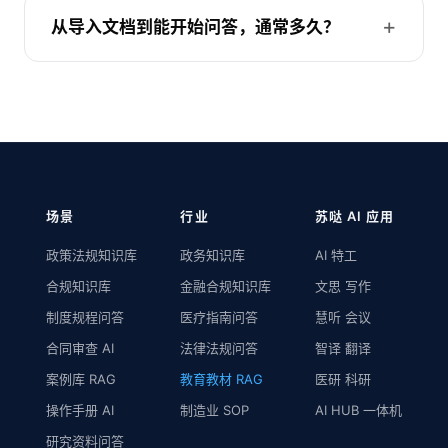
从导入文档到能开始问答，通常多久？
场景
行业
苏哒 AI 应用
政策法规知识库
政务知识库
AI 特工
合规知识库
金融合规知识库
文思 写作
制度规程问答
医疗指南问答
慧听 会议
合同审查 AI
法律法规问答
智译 翻译
案例库 RAG
教育教材 RAG
医研 科研
操作手册 AI
制造业 SOP
AI HUB 一体机
研究资料问答