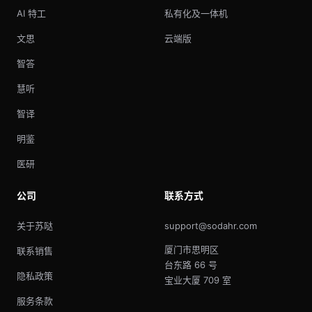
AI 特工
私有化及一体机
文思
云端版
智答
慧听
智译
明鉴
医研
公司
联系方式
关于苏哒
support@sodahr.com
厦门市思明区
联系销售
台东路 66 号
隐私政策
宝业大厦 709 室
服务条款