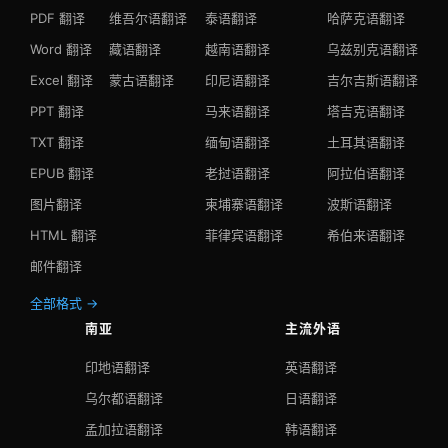
PDF 翻译
维吾尔语翻译
泰语翻译
哈萨克语翻译
Word 翻译
藏语翻译
越南语翻译
乌兹别克语翻译
Excel 翻译
蒙古语翻译
印尼语翻译
吉尔吉斯语翻译
PPT 翻译
马来语翻译
塔吉克语翻译
TXT 翻译
缅甸语翻译
土耳其语翻译
EPUB 翻译
老挝语翻译
阿拉伯语翻译
图片翻译
柬埔寨语翻译
波斯语翻译
HTML 翻译
菲律宾语翻译
希伯来语翻译
邮件翻译
全部格式 →
南亚
主流外语
印地语翻译
英语翻译
乌尔都语翻译
日语翻译
孟加拉语翻译
韩语翻译