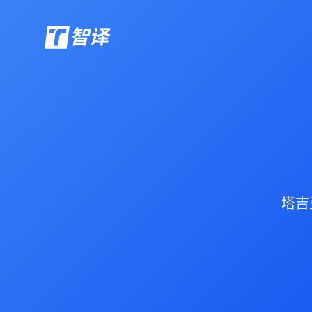
智译
塔吉