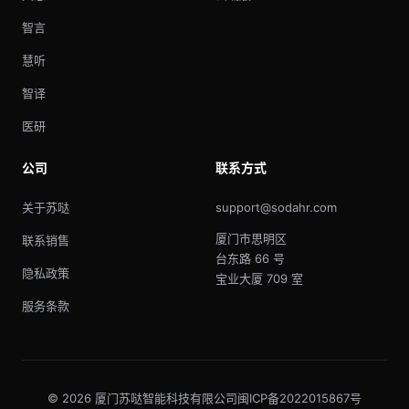
智言
慧听
智译
医研
公司
联系方式
关于苏哒
support@sodahr.com
厦门市思明区
联系销售
台东路 66 号
隐私政策
宝业大厦 709 室
服务条款
© 2026 厦门苏哒智能科技有限公司
闽ICP备2022015867号