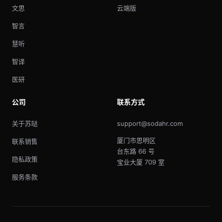
文思
云端版
智言
慧听
智译
医研
公司
联系方式
关于苏哒
support@sodahr.com
厦门市思明区
联系销售
台东路 66 号
隐私政策
宝业大厦 709 室
服务条款