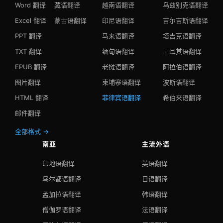
Word 翻译
藏语翻译
越南语翻译
乌兹别克语翻译
Excel 翻译
蒙古语翻译
印尼语翻译
吉尔吉斯语翻译
PPT 翻译
马来语翻译
塔吉克语翻译
TXT 翻译
缅甸语翻译
土耳其语翻译
EPUB 翻译
老挝语翻译
阿拉伯语翻译
图片翻译
柬埔寨语翻译
波斯语翻译
HTML 翻译
菲律宾语翻译
希伯来语翻译
邮件翻译
全部格式 →
南亚
主流外语
印地语翻译
英语翻译
乌尔都语翻译
日语翻译
孟加拉语翻译
韩语翻译
僧伽罗语翻译
法语翻译